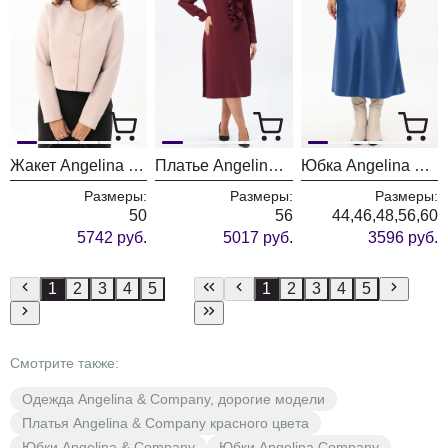
Жакет Angelina & Company 1194
Платье Angelina & Company 1193
Юбка Angelina & Company 1191
Размеры:
Размеры:
Размеры:
50
56
44,46,48,56,60
5742 руб.
5017 руб.
3596 руб.
1
2
3
4
5
1
2
3
4
5
Смотрите также:
Одежда Angelina & Company, дорогие модели
Платья Angelina & Company красного цвета
Юбки Angelina & Company
Юбки Angelina Company