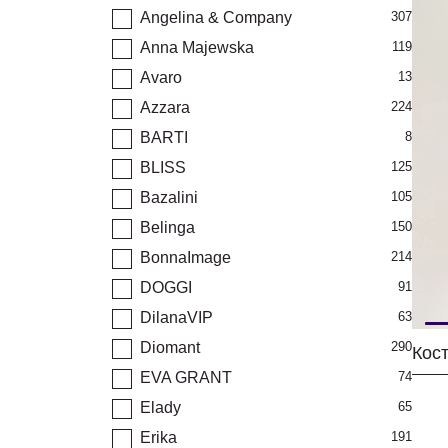
Angelina & Company
307
Anna Majewska
119
Avaro
13
Azzara
224
BARTI
8
BLISS
125
Bazalini
105
Belinga
150
BonnaImage
214
DOGGI
91
DilanaVIP
63
Diomant
290
Кос
EVA GRANT
74
Elady
65
Erika
191