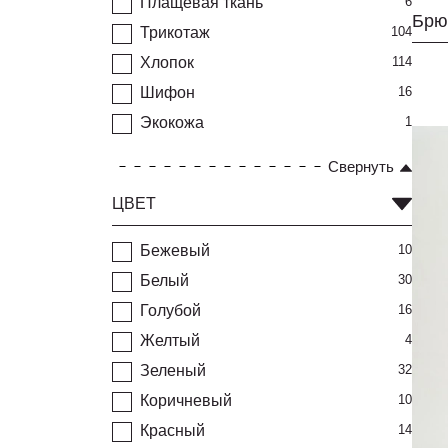
Плащевая ткань
6
Брю
Трикотаж
104
Хлопок
114
Шифон
16
Экокожа
1
Свернуть
ЦВЕТ
Бежевый
10
Белый
30
Голубой
16
Желтый
4
Зеленый
32
Коричневый
10
Красный
14