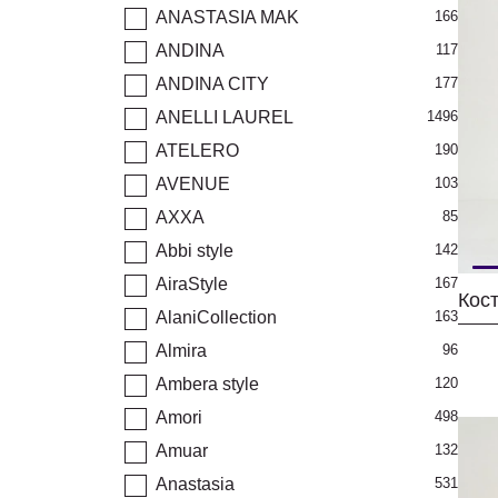
ANASTASIA MAK
166
ANDINA
117
ANDINA CITY
177
ANELLI LAUREL
1496
ATELERO
190
AVENUE
103
AXXA
85
Abbi style
142
AiraStyle
167
Кос
AlaniCollection
163
Almira
96
Ambera style
120
Amori
498
Amuar
132
Anastasia
531