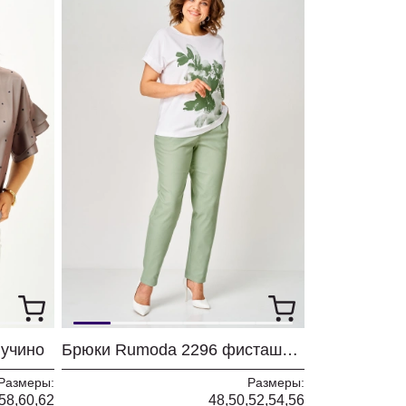
пучино
Брюки Rumoda 2296 фисташковый
Размеры:
Размеры:
,58,60,62
48,50,52,54,56