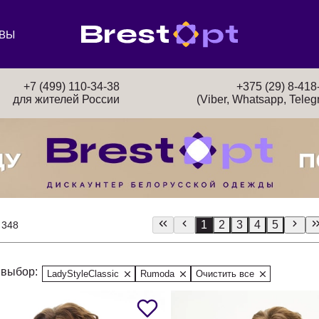
ВЫ
+7 (499) 110-34-38
+375 (29) 8-418
для жителей России
(Viber, Whatsapp, Teleg
1
2
3
4
5
 348
выбор:
LadyStyleClassic
Rumoda
Очистить все