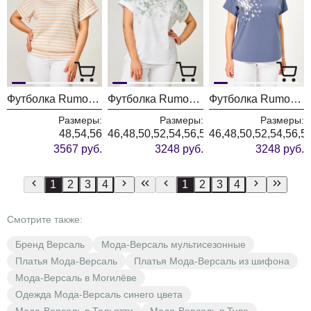
Футболка Rumoda 2262 бежевый
Футболка Rumoda 2258 зеленый+белый
Футболка Rumoda 2252 индиго
Размеры:
Размеры:
Размеры:
48,54,56
46,48,50,52,54,56,58
46,48,50,52,54,56,5
3567 руб.
3248 руб.
3248 руб.
1
2
3
4
1
2
3
4
Смотрите также:
Бренд Версаль
Мода-Версаль мультисезонные
Платья Мода-Версаль
Платья Мода-Версаль из шифона
Мода-Версаль в Могилёве
Одежда Мода-Версаль синего цвета
Мода-Версаль в Тольятти
Мода-Версаль в Туле