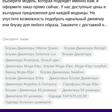
Выберите модель, которая подойдёт именно вам, и
оформите заказ прямо сейчас. У нас доступные цены и
выгодные предложения для каждой модницы. Не
упустите возможность подобрать идеальный джемпер
или блузку для любого образа. Закажите с доставкой на
дом и наслаждайтесь комфортом и стилем от Мода-Юрс.
Добавьте разнообразие в свой гардероб с одеждой от
Смотрите также:
BrestOpt!
Блузки Джемпера Vittoria Queen
Блузки Джемпера Romgil
Блузки Джемпера Solomea Lux
Блузки Джемпера
Джемпера Anastasia, белый цвет
Джемперы Мода-Юрс, Блузки Мода-Юрс, Мода-Юрс голубой
Бренд Мода-Юрс
Блузки Джемперы Swallow
Блузки Джемпера Erika
Джинсовые Блузки Джемпера
Джемпера Angelina & Company
Сарафаны Мода-Юрс
Блузки / Джемпера 46 размера
Джемпера 58 размера
Джемпера 62 размера
Одежда TAITA PLUS 58
Одежда больших размеров