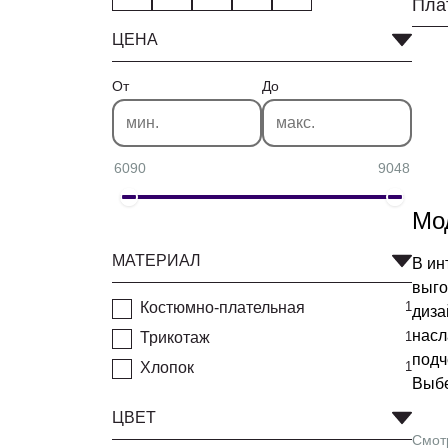
Пла
ЦЕНА
От
До
6090
9048
Мо
МАТЕРИАЛ
В ин
выго
Костюмно-плательная
1
диза
насл
Трикотаж
1
подч
Хлопок
1
Выбе
ЦВЕТ
Смот