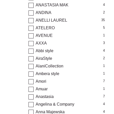
ANASTASIA MAK
4
ANDINA
2
ANELLI LAUREL
35
ATELERO
5
AVENUE
1
AXXA
3
Abbi style
4
AiraStyle
2
AlaniCollection
1
Ambera style
1
Amori
7
Amuar
1
Anastasia
7
Angelina & Company
4
Anna Majewska
4