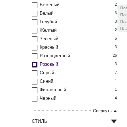
Бежевый
2
Пла
Белый
6
Пла
Голубой
3
Пла
Пла
Желтый
2
Зеленый
5
Красный
3
Разноцветный
26
Розовый
3
Серый
7
Синий
1
Фиолетовый
1
Черный
4
Свернуть
СТИЛЬ