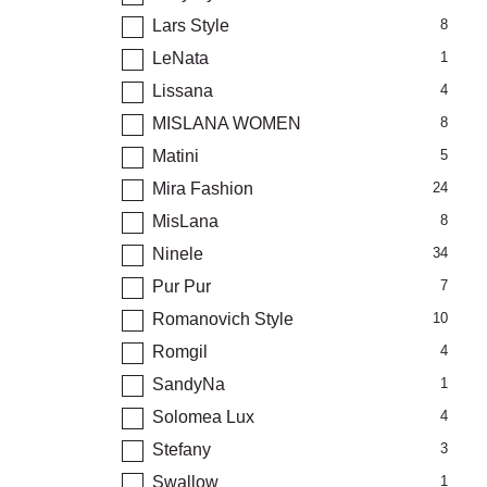
Lars Style
8
LeNata
1
Lissana
4
MISLANA WOMEN
8
Matini
5
Mira Fashion
24
MisLana
8
Ninele
34
Pur Pur
7
Romanovich Style
10
Romgil
4
SandyNa
1
Solomea Lux
4
Stefany
3
Swallow
1