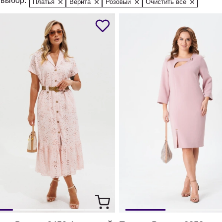
выбор:
Платья
Верита
Розовый
Очистить все