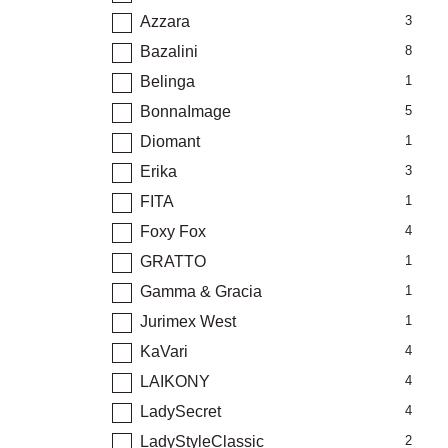
Azzara
3
Bazalini
8
Belinga
1
BonnaImage
5
Diomant
1
Erika
3
FITA
1
Foxy Fox
4
GRATTO
1
Gamma & Gracia
1
Jurimex West
1
KaVari
4
LAIKONY
4
LadySecret
4
LadyStyleClassic
2