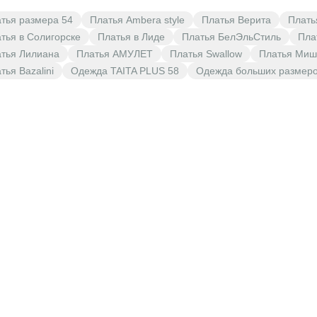
тья размера 54
Платья Ambera style
Платья Верита
Плать
тья в Солигорске
Платья в Лиде
Платья БелЭльСтиль
Плат
тья Лилиана
Платья АМУЛЕТ
Платья Swallow
Платья Миш
тья Bazalini
Одежда TAITA PLUS 58
Одежда больших размер