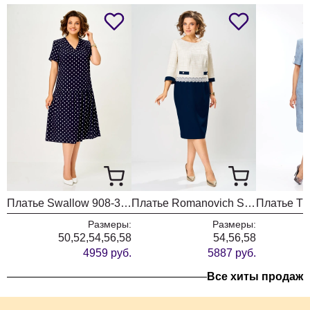
Платье Swallow 908-3 синий+горох
Платье Romanovich Style 1-2851 сине-белый
Размеры:
Размеры:
50,52,54,56,58
54,56,58
4959 руб.
5887 руб.
Все хиты продаж