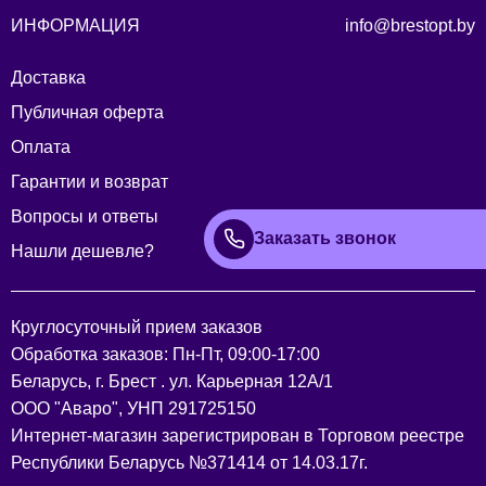
Ассортимент интернет-магазина женской
ИНФОРМАЦИЯ
info@brestopt.by
одежды BrestOpt
Доставка
В каталоге BrestOpt представлена женская одежда и
Публичная оферта
аксессуары — белорусская одежда в широком
Оплата
ассортименте. Вы можете заказать платья и сарафаны
на каждый день и на выход, брючные и юбочные
Гарантии и возврат
костюмы для офиса и мероприятий, юбки, блузки и
Вопросы и ответы
рубашки для комбинирования с уже имеющимися
Заказать звонок
Нашли дешевле?
вещами. В разделе верхней одежды — жакеты, жилеты,
кардиганы, пальто и плащи; в базовом гардеробе —
брюки, джемперы, топы, футболки, туники, комбинезоны,
Круглосуточный прием заказов
шорты и бриджи. Отдельно представлены домашняя и
Обработка заказов: Пн-Пт, 09:00-17:00
спортивная одежда, а также аксессуары. Фильтры по
Беларусь, г. Брест . ул. Карьерная 12А/1
размеру, цвету, материалу и бренду помогают быстро
ООО "Аваро", УНП 291725150
найти подходящие позиции по оптовым ценам в розницу.
Интернет-магазин зарегистрирован в Торговом реестре
Почему выбирают дискаунтер
Республики Беларусь №371414 от 14.03.17г.