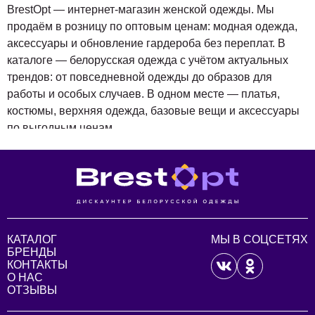
BrestOpt — интернет-магазин женской одежды. Мы
продаём в розницу по оптовым ценам: модная одежда,
аксессуары и обновление гардероба без переплат. В
каталоге — белорусская одежда с учётом актуальных
трендов: от повседневной одежды до образов для
работы и особых случаев. В одном месте — платья,
костюмы, верхняя одежда, базовые вещи и аксессуары
по выгодным ценам.
Что такое BrestOpt и для кого мы
Мы не просто продаём одежду: формируем ассортимент
так, чтобы в каталоге было легко найти качественные
вещи под свой стиль и повод без лишней наценки. Наша
аудитория — женщины, которые ценят соотношение
КАТАЛОГ
МЫ В СОЦСЕТЯХ
БРЕНДЫ
цены и качества: от минимализма и классики до более
КОНТАКТЫ
ярких и трендовых решений. Поэтому в каталоге есть и
О НАС
сдержанные базовые модели, и более выразительные
ОТЗЫВЫ
варианты по выгодной цене.