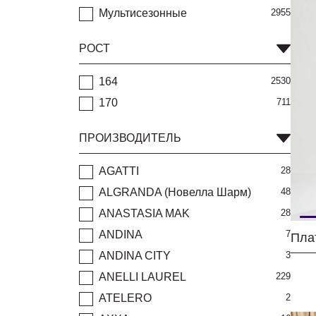
Мультисезонные
2955
РОСТ
164
2530
170
711
ПРОИЗВОДИТЕЛЬ
AGATTI
28
ALGRANDA (Новелла Шарм)
48
ANASTASIA MAK
28
ANDINA
7
ANDINA CITY
3
ANELLI LAUREL
229
ATELERO
2