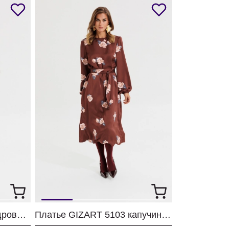
Платье GIZART 5457 пудрово-серый
Платье GIZART 5103 капучино + принт цветы