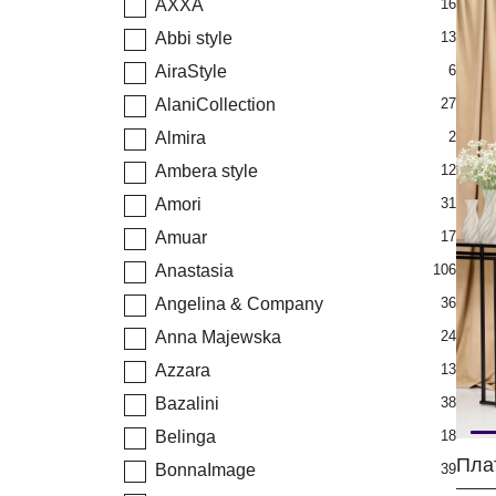
AXXA
16
Abbi style
13
AiraStyle
6
AlaniCollection
27
Almira
2
Ambera style
12
Amori
31
Amuar
17
Anastasia
106
Angelina & Company
36
Anna Majewska
24
Azzara
13
Bazalini
38
Belinga
18
Пла
BonnaImage
39