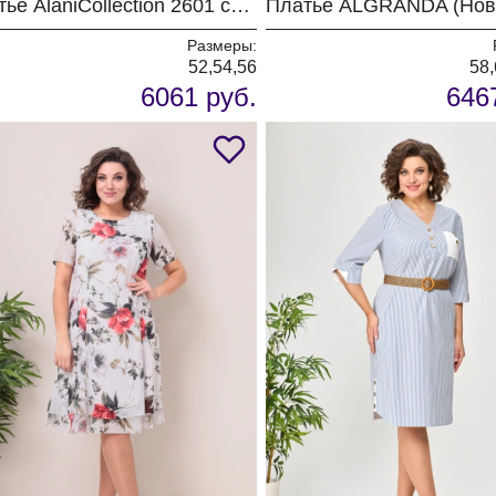
Платье AlaniCollection 2601 синий в полоску
Размеры:
52,54,56
58,
6061 руб.
646