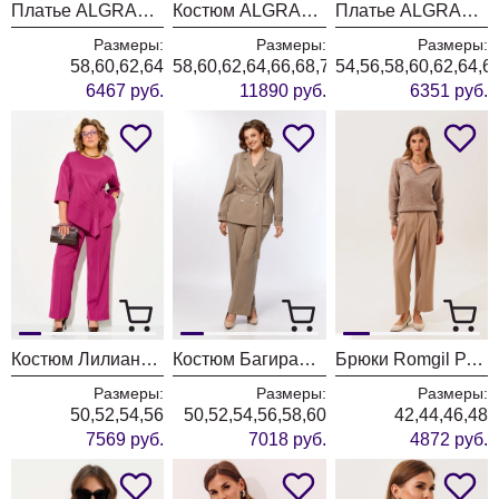
Платье ALGRANDA (Новелла Шарм) 4110-3
Костюм ALGRANDA (Новелла Шарм) 4181
Платье ALGRANDA (Новелла Шарм) 4176
Размеры:
Размеры:
Размеры:
58,60,62,64
58,60,62,64,66,68,70
54,56,58,60,62,64,6
6467 руб.
11890 руб.
6351 руб.
Костюм Лилиана 1556 бургунди
Костюм БагираАнТа 1125 бежевый
Брюки Romgil РТ0202-ВИ5 бежевый
Размеры:
Размеры:
Размеры:
50,52,54,56
50,52,54,56,58,60
42,44,46,48
7569 руб.
7018 руб.
4872 руб.