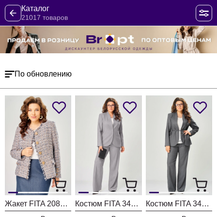
Каталог
21017 товаров
По обновлению
Жакет FITA 20803 бежевый + деним
Костюм FITA 3402 серо-бежевый
Костюм FITA 3401 графитовый