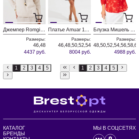
Джемпер Romgil РВ0435-ВИ5 ванильный
Платье Amuar 1136
Блузка Мишель Шик 802 красный
Размеры:
Размеры:
Размеры:
46,48
46,48,50,52,54
48,50,52,54,56,58,6
4437 руб.
8004 руб.
4988 руб.
1
2
3
4
5
1
2
3
4
5
КАТАЛОГ
МЫ В СОЦСЕТЯХ
БРЕНДЫ