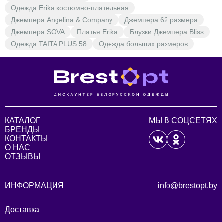
Одежда Erika костюмно-плательная
Джемпера Angelina & Company
Джемпера 62 размера
Джемпера SOVA
Платья Erika
Блузки Джемпера Bliss
Одежда TAITA PLUS 58
Одежда больших размеров
КАТАЛОГ
МЫ В СОЦСЕТЯХ
БРЕНДЫ
КОНТАКТЫ
О НАС
ОТЗЫВЫ
ИНФОРМАЦИЯ
info@brestopt.by
Доставка