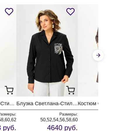
Костюм Светлана-Стиль 2362 розовый
Блузка Светлана-Стиль 2168 черный + вышивка
Размеры:
Размеры:
Разм
58,60,62
50,52,54,56,58,60
50,52,54,56,5
 руб.
4640 руб.
6467 р