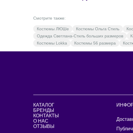
Смотрите также:
Костюмы ЛЮШе
Костюмы Ольга Стиль
Кос
Одежда Светлана-Стиль больших размеров
К
Костюмы Lokka
Костюмы 56 размера
Кост
КАТАЛОГ
ИНФО
БРЕНДЫ
КОНТАКТЫ
Достав
О НАС
ОТЗЫВЫ
Публич