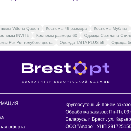
тюмы Vittoria Queen
Костюмы 48 размера
Костюмы Мублиз
остюмы INVITE
Костюмы размера 60
Одежда Светлана-Стил
юмы Pur Pur голубого цвета
Одежда TAITA PLUS 58
Одежда б
РМАЦИЯ
Круглосуточный прием заказо
Обработка заказов: Пн-Пт, 09:
ка
Беларусь, г. Брест . ул. Карье
ООО "Аваро", УНП 29172515
ная оферта