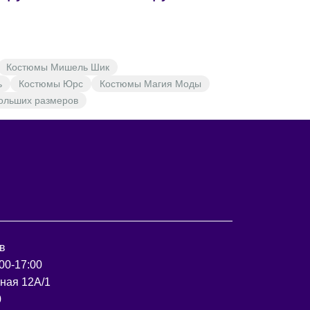
Костюмы Мишель Шик
ь
Костюмы Юрс
Костюмы Магия Моды
ольших размеров
в
00-17:00
рная 12А/1
0