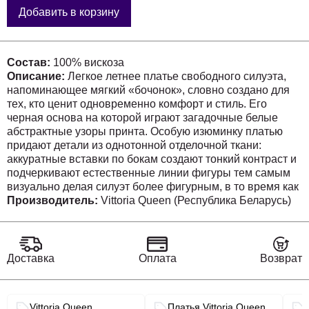
Добавить в корзину
Состав:
100% вискоза
Описание:
Легкое летнее платье свободного силуэта,
напоминающее мягкий «бочонок», словно создано для
тех, кто ценит одновременно комфорт и стиль. Его
черная основа на которой играют загадочные белые
абстрактные узоры принта. Особую изюминку платью
придают детали из однотонной отделочной ткани:
аккуратные вставки по бокам создают тонкий контраст и
подчеркивают естественные линии фигуры тем самым
визуально делая силуэт более фигурным, в то время как
планки, обрамляющие рукава и горловину, добавляют
Производитель:
Vittoria Queen (Республика Беларусь)
образу лаконичности и утончённости. Эти вставки
словно маркеры, направляющие взгляд и задающие
ритм всему изделию. Горловина в платье округлой
формы. Рукав в платье цельнокроеный, с отделкой в
Доставка
Оплата
Возврат
виде планок из однотонной ткани. По плечевому шву
декоративные разрезы. В рельефах по переду платья
карманы. Платье буквально дышит летом: его
Связанные разделы каталога
Vittoria Queen
Платья Vittoria Queen