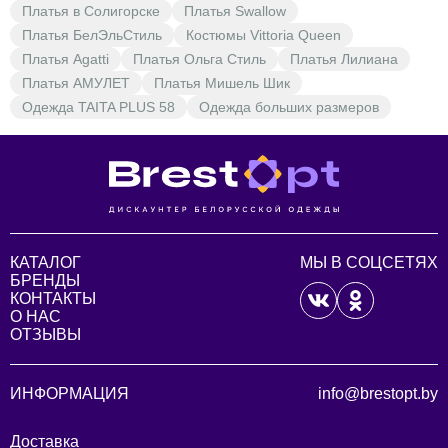
Платья в Солигорске
Платья Swallow
Платья БелЭльСтиль
Костюмы Vittoria Queen
Платья Agatti
Платья Ольга Стиль
Платья Лилиана
Платья АМУЛЕТ
Платья Мишель Шик
Одежда TAITA PLUS 58
Одежда больших размеров
КАТАЛОГ
МЫ В СОЦСЕТЯХ
БРЕНДЫ
КОНТАКТЫ
О НАС
ОТЗЫВЫ
ИНФОРМАЦИЯ
info@brestopt.by
Доставка