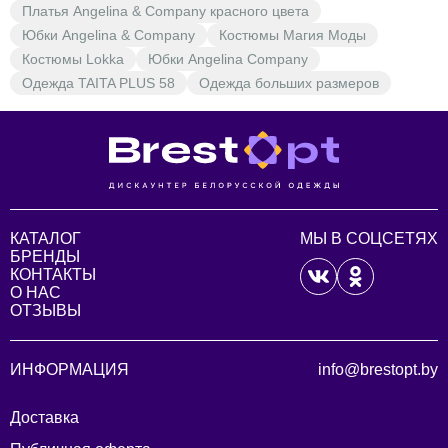
Платья Angelina & Company красного цвета
Юбки Angelina & Company
Костюмы Магия Моды
Костюмы Lokka
Юбки Angelina Company
Одежда TAITA PLUS 58
Одежда больших размеров
КАТАЛОГ
МЫ В СОЦСЕТЯХ
БРЕНДЫ
КОНТАКТЫ
О НАС
ОТЗЫВЫ
ИНФОРМАЦИЯ
info@brestopt.by
Доставка