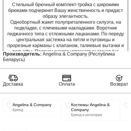
Стильный брючный комплект-тройка с широкими
брюками подчеркнет Вашу женственность и придаст
образу элегантность.
Однобортный жакет полуприталенного силуэта, на
подкладке, с плечевыми накладками. Воротник
пиджачного типа с отложными лацканами. По переду
центральная застежка на петли и пуговицы и
прорезные карманы с клапаном, талиевые вытачки и
рельефы. Полочку жакета украшает съемная (на
Производитель:
Angelina & Company (Республика
пуговицах) декоративная рюша с кружевом. Низ
Беларусь)
бортов закругленной формы. Спинка со средним швом
и рельефами. Рукав втачной двухшовный длинный.
Жилет прилегающего силуэта с центральной бортовой
застежкой на петли и пуговицы, на подкладке. Вырез
Доставка
Оплата
Возврат
горловины V-образной формы. Перед — с талиевыми
вытачками и прорезными карманами с листочкой.
Спинка со средним швом и талиевыми вытачками.
Связанные разделы каталога
Широкие брюки с высокой посадкой, с поясом на
Angelina & Company
Костюмы Angelina &
резинке. В боковых швах имеются функциональные
Company
Бренд
Бренд и категория
наклонные карманы.
Длина жакета: 65 см
Длина рукава: 61 см