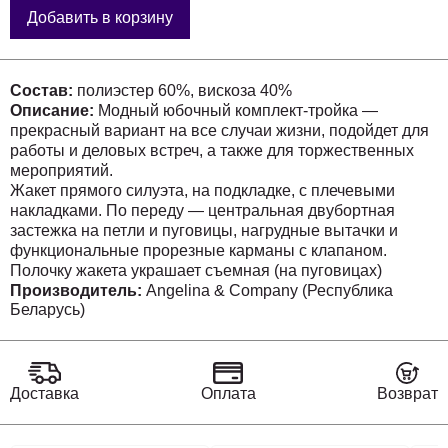
Добавить в корзину
Состав:
полиэстер 60%, вискоза 40%
Описание:
Модный юбочный комплект-тройка —
прекрасный вариант на все случаи жизни, подойдет для
работы и деловых встреч, а также для торжественных
мероприятий.
Жакет прямого силуэта, на подкладке, с плечевыми
накладками. По переду — центральная двубортная
застежка на петли и пуговицы, нагрудные вытачки и
функциональные прорезные карманы с клапаном.
Полочку жакета украшает съемная (на пуговицах)
декоративная рюша с кружевом. Спинка со средним
Производитель:
Angelina & Company (Республика
Беларусь)
швом. Рукав втачной длинный двухшовный, с имитацией
шлицы, декорированной пуговицами.
Жилет прилегающего силуэта с центральной бортовой
застежкой на петли и пуговицы, на подкладке. Вырез
горловины V-образной формы. Перед — с талиевыми
Доставка
Оплата
Возврат
вытачками и прорезными карманами с листочкой.
Спинка со средним швом и талиевыми вытачками.