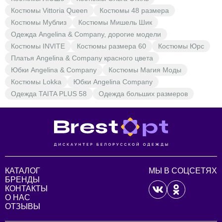
Костюмы Vittoria Queen
Костюмы 48 размера
Костюмы Мублиз
Костюмы Мишель Шик
Одежда Angelina & Company, дорогие модели
Костюмы INVITE
Костюмы размера 60
Костюмы Юрс
Платья Angelina & Company красного цвета
Юбки Angelina & Company
Костюмы Магия Моды
Костюмы Lokka
Юбки Angelina Company
Одежда TAITA PLUS 58
Одежда больших размеров
КАТАЛОГ
МЫ В СОЦСЕТЯХ
БРЕНДЫ
КОНТАКТЫ
О НАС
ОТЗЫВЫ