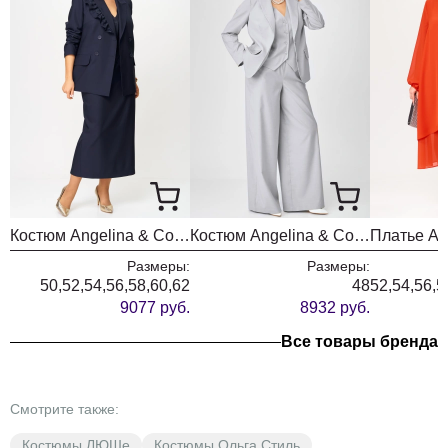
Костюм Angelina & Company 1280
Костюм Angelina & Company 1214
Размеры:
Размеры:
50,52,54,56,58,60,62
48
52,54,56,5
9077 руб.
8932 руб.
Все товары бренда
Смотрите также:
Костюмы ЛЮШе
Костюмы Ольга Стиль