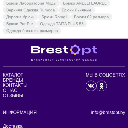
Брюки Лаборатория Моды
Брюки ANELLI LAUREL
Верхняя Одежда Rumoda
Брюки Льняные
Дорогие брюки
Брюки Romgil
Брюки 62 размера
Брюки Pur Pur
Одежда TAITA PLUS 58
Одежда больших размеров
КАТАЛОГ
МЫ В СОЦСЕТЯХ
БРЕНДЫ
КОНТАКТЫ
О НАС
ОТЗЫВЫ
ИНФОРМАЦИЯ
info@brestopt.by
Доставка