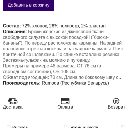
Добавить в корзину
Состав:
72% хлопок, 26% полиэстр, 2% эластан
Описание:
Брюки женские из джинсовой ткани
свободного силуэта с высокой посадкой! ("брюки-
бананы"). По переду расположены карманы. На задней
половинке отрезная кокетка и накладные карманы. Пояс
притачной со шлевками. По спинке вставлена резинка.
Застежка-гульфик на молнию и пуговицу.
Промеры на примере 48 размера: ОТ 76 см (в
свободном состоянии), ОБ 108 см.
Обхват под ягодицей: 70 см. Длина по боковому шву с
учетом пояса: 103 см.
Производитель:
Rumoda (Республика Беларусь)
Ширина брючины по низу: 21 см (меняется в
зависимости от размера).
Доставка
Оплата
Возврат
Связанные разделы каталога
Rumoda
Брюки Rumoda