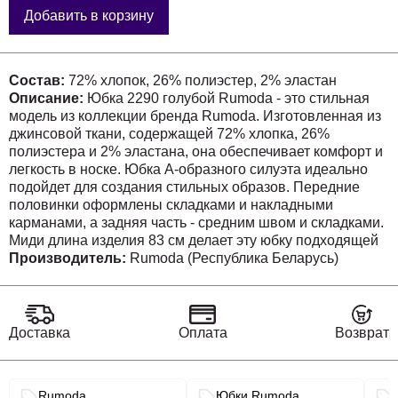
Добавить в корзину
Состав:
72% хлопок, 26% полиэстер, 2% эластан
Описание:
Юбка 2290 голубой Rumoda - это стильная
модель из коллекции бренда Rumoda. Изготовленная из
джинсовой ткани, содержащей 72% хлопка, 26%
полиэстера и 2% эластана, она обеспечивает комфорт и
легкость в носке. Юбка А-образного силуэта идеально
подойдет для создания стильных образов. Передние
половинки оформлены складками и накладными
карманами, а задняя часть - средним швом и складками.
Миди длина изделия 83 см делает эту юбку подходящей
для межсезонья и прохладных летних дней. Голубой
Производитель:
Rumoda (Республика Беларусь)
цвет освежит ваш гардероб и добавит ярких красок в
повседневные или офисные образы.
Доставка
Оплата
Возврат
Связанные разделы каталога
Rumoda
Юбки Rumoda