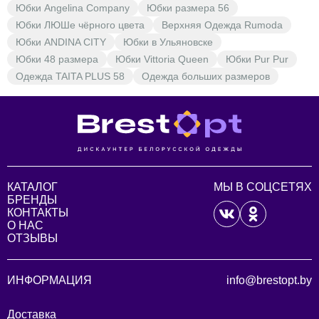
Юбки Angelina Company
Юбки размера 56
Юбки ЛЮШе чёрного цвета
Верхняя Одежда Rumoda
Юбки ANDINA CITY
Юбки в Ульяновске
Юбки 48 размера
Юбки Vittoria Queen
Юбки Pur Pur
Одежда TAITA PLUS 58
Одежда больших размеров
КАТАЛОГ
МЫ В СОЦСЕТЯХ
БРЕНДЫ
КОНТАКТЫ
О НАС
ОТЗЫВЫ
ИНФОРМАЦИЯ
info@brestopt.by
Доставка