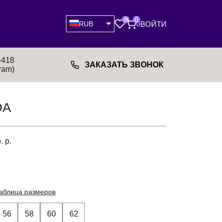
0
0
ВОЙТИ
RUB
0
-418
ЗАКАЗАТЬ ЗВОНОК
ram)
DA
. р.
аблица размеров
56
58
60
62