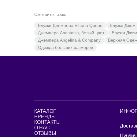
Смотрите также:
Блузки Джемпера Vittoria Queen
Блузки Джем
Джемпера Anastasia, белый цвет
Блузки Джем
Джемпера Angelina & Company
Верхняя Оде
Одежда больших размеров
КАТАЛОГ
ИНФО
БРЕНДЫ
КОНТАКТЫ
Достав
О НАС
ОТЗЫВЫ
Публич