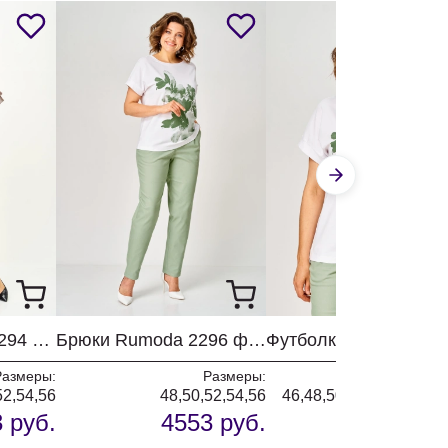
Костюм Rumoda 2294 капучино
Брюки Rumoda 2296 фисташковый
Размеры:
Размеры:
Разм
52,54,56
48,50,52,54,56
46,48,50,52,54,56,58,6
 руб.
4553 руб.
3248 р