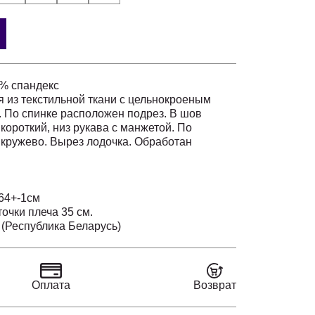
3% спандекс
я из текстильной ткани с цельнокроеным
. По спинке расположен подрез. В шов
короткий, низ рукава с манжетой. По
кружево. Вырез лодочка. Обработан
 64+-1см
точки плеча 35 см.
размера
(Республика Беларусь)
чо)
та)
Оплата
Возврат