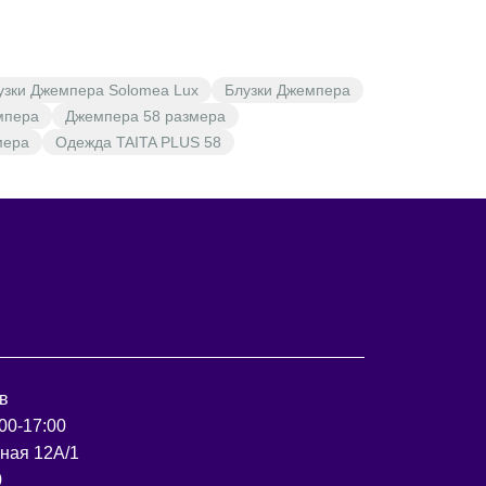
узки Джемпера Solomea Lux
Блузки Джемпера
мпера
Джемпера 58 размера
мера
Одежда TAITA PLUS 58
в
00-17:00
рная 12А/1
0