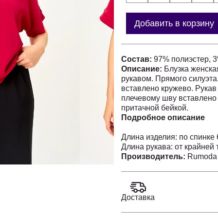
Добавить в корзину
Состав:
97% полиэстер, 
Описание:
Блузка женска
рукавом. Прямого силуэта
вставлено кружево. Рукав 
плечевому шву вставлено 
притачной бейкой.
Подробное описание
Длина изделия: по спинке
Длина рукава: от крайней 
Промеры на примере 52 
Производитель:
Rumoda 
ОГ-120 см (спущенное пле
ОБ- 124 см (прямого силуэ
Доставка