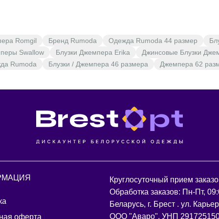
пера Romgil
Бренд Rumoda
Одежда Rumoda 44 размер
Бл
перы Swallow
Блузки Джемпера Erika
Джинсовые Блузки Дже
жда Rumoda
Блузки / Джемпера 46 размера
Джемпера 62 раз
РМАЦИЯ
Круглосуточный прием заказо
Обработка заказов: Пн-Пт, 09:
ка
Беларусь, г. Брест . ул. Карье
ООО "Аваро", УНП 29172515
ная оферта